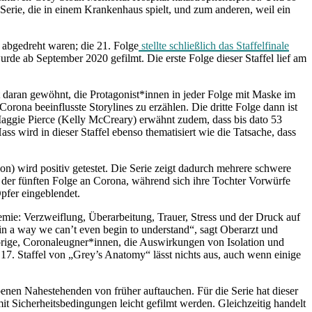
erie, die in einem Krankenhaus spielt, und zum anderen, weil ein
 abgedreht waren; die 21. Folge
stellte schließlich das Staffelfinale
urde ab September 2020 gefilmt. Die erste Folge dieser Staffel lief am
 daran gewöhnt, die Protagonist*innen in jeder Folge mit Maske im
rona beeinflusste Storylines zu erzählen. Die dritte Folge dann ist
 Maggie Pierce (Kelly McCreary) erwähnt zudem, dass bis dato 53
ass wird in dieser Staffel ebenso thematisiert wie die Tatsache, dass
) wird positiv getestet. Die Serie zeigt dadurch mehrere schwere
e der fünften Folge an Corona, während sich ihre Tochter Vorwürfe
pfer eingeblendet.
ndemie: Verzweiflung, Überarbeitung, Trauer, Stress und der Druck auf
 us in a way we can’t even begin to understand“, sagt Oberarzt und
örige, Coronaleugner*innen, die Auswirkungen von Isolation und
17. Staffel von „Grey’s Anatomy“ lässt nichts aus, auch wenn einige
benen Nahestehenden von früher auftauchen. Für die Serie hat dieser
 Sicherheitsbedingungen leicht gefilmt werden. Gleichzeitig handelt