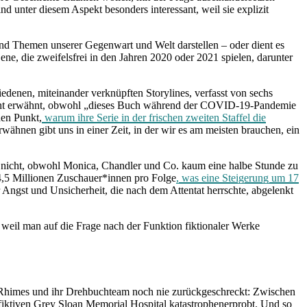
nd unter diesem Aspekt besonders interessant, weil sie explizit
und Themen unserer Gegenwart und Welt darstellen – oder dient es
ene, die zweifelsfrei in den Jahren 2020 oder 2021 spielen, darunter
iedenen, miteinander verknüpften Storylines, verfasst von sechs
 nicht erwähnt, obwohl „dieses Buch während der COVID-19-Pandemie
den Punkt,
warum ihre Serie in der frischen zweiten Staffel die
erwähnen gibt uns in einer Zeit, in der wir es am meisten brauchen, ein
r nicht, obwohl Monica, Chandler und Co. kaum eine halbe Stunde zu
,5 Millionen Zuschauer*innen pro Folge
, was eine Steigerung um 17
 Angst und Unsicherheit, die nach dem Attentat herrschte, abgelenkt
 weil man auf die Frage nach der Funktion fiktionaler Werke
Rhimes und ihr Drehbuchteam noch nie zurückgeschreckt: Zwischen
fiktiven Grey Sloan Memorial Hospital katastrophenerprobt. Und so