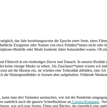
 es möglich, das Jahr beziehungsweise die Epoche einer Serie, eines Fi
chaftliche Ereignisse oder Namen von etwa Politiker*innen nicht oder 
Smartphone-Modelle oder Mode konkrete Jahre festzustellen waren. Ob (
 und Filmwelt in ein eindeutiges Davor und Danach. In unserer Realität
) keine einzige Maske zu sehen. Als Zuschauer*innen wissen wir natürl
wusst auf die Illusion ein, sie würden eine Teilrealität abbilden, eine
h die Hintergrundbilder in Szenen aber aufgehoben. Fehlende Masken si
 kann man drei Varianten ausmachen, wie mit der Pandemie umgegangen wi
llen natürlich auch die ganzen Schnellschüsse an
Corona-Romanen
, -Se
 darum, wie sich jene Serien, Filme und Bücher, die eigentlich eine an