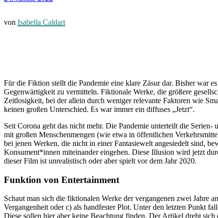
von
Isabella Caldart
Für die Fiktion stellt die Pandemie eine klare Zäsur dar. Bisher war
Gegenwärtigkeit zu vermitteln. Fiktionale Werke, die größere gesells
Zeitlosigkeit, bei der allein durch weniger relevante Faktoren wie 
keinen großen Unterschied. Es war immer ein diffuses „Jetzt“.
Seit Corona geht das nicht mehr. Die Pandemie unterteilt die Serien-
mit großen Menschenmengen (wie etwa in öffentlichen Verkehrsmitteln
bei jenen Werken, die nicht in einer Fantasiewelt angesiedelt sind, be
Konsument*innen miteinander eingehen. Diese Illusion wird jetzt durc
dieser Film ist unrealistisch oder aber spielt vor dem Jahr 2020.
Funktion von Entertainment
Schaut man sich die fiktionalen Werke der vergangenen zwei Jahre an,
Vergangenheit oder c) als handfester Plot. Unter den letzten Punkt fa
Diese sollen hier aber keine Beachtung finden. Der Artikel dreht sich