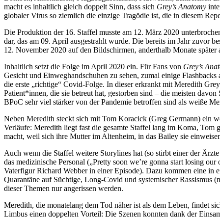
macht es inhaltlich gleich doppelt Sinn, dass sich
Grey’s Anatomy
inte
globaler Virus so ziemlich die einzige Tragödie ist, die in diesem Repe
Die Produktion der 16. Staffel musste am 12. März 2020 unterbrochen
dar, das am 09. April ausgestrahlt wurde. Die bereits im Jahr zuvor b
12. November 2020 auf den Bildschirmen, anderthalb Monate später al
Inhaltlich setzt die Folge im April 2020 ein. Für Fans von
Grey’s Ana
Gesicht und Einweghandschuhen zu sehen, zumal einige Flashbacks auf 
die erste „richtige“ Covid-Folge. In dieser erkrankt mit Meredith G
Patient*innen, die sie betreut hat, gestorben sind – die meisten davon
BPoC sehr viel stärker von der Pandemie betroffen sind als weiße M
Neben Meredith steckt sich mit Tom Koracick (Greg Germann) ein weit
Verläufe: Meredith liegt fast die gesamte Staffel lang im Koma, Tom 
macht, weil sich ihre Mutter im Altenheim, in das Bailey sie einwei
Auch wenn die Staffel weitere Storylines hat (so stirbt einer der Ärz
das medizinische Personal („Pretty soon we’re gonna start losing our ow
Vaterfigur Richard Webber in einer Episode). Dazu kommen eine in e
Quarantäne auf Süchtige, Long-Covid und systemischer Rassismus (mit 
dieser Themen nur angerissen werden.
Meredith, die monatelang dem Tod näher ist als dem Leben, findet sic
Limbus einen doppelten Vorteil: Die Szenen konnten dank der Einsam