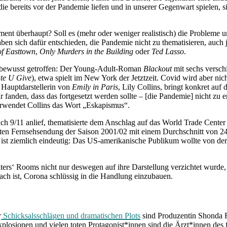
ie bereits vor der Pandemie liefen und in unserer Gegenwart spielen, si
ment überhaupt? Soll es (mehr oder weniger realistisch) die Probleme 
aben sich dafür entschieden, die Pandemie nicht zu thematisieren, auch j
f Easttown
,
Only Murders in the Building
oder
Ted Lasso
.
r bewusst getroffen: Der Young-Adult-Roman
Blackout
mit sechs versch
te U Give
), etwa spielt im New York der Jetztzeit. Covid wird aber
 Hauptdarstellerin von
Emily in Paris
, Lily Collins, bringt konkret auf 
r fanden, dass das fortgesetzt werden sollte – [die Pandemie] nicht zu 
rwendet Collins das Wort „Eskapismus“.
ch 9/11 anlief, thematisierte dem Anschlag auf das World Trade Cente
ten Fernsehsendung der Saison 2001/02 mit einem Durchschnitt von 24
 ist ziemlich eindeutig: Das US-amerikanische Publikum wollte von der
iters‘ Rooms nicht nur deswegen auf ihre Darstellung verzichtet wurde,
fach ist, Corona schlüssig in die Handlung einzubauen.
r
Schicksalsschlägen und dramatischen Plots
sind Produzentin Shonda 
losionen und vielen toten Protagonist*innen sind die Ärzt*innen des 