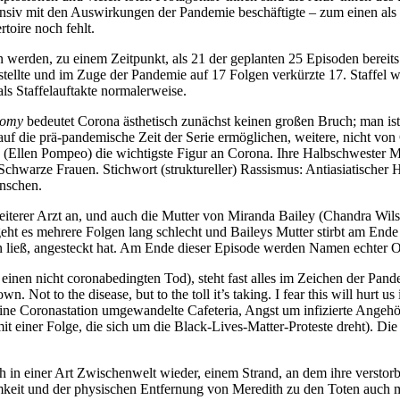
nsiv mit den Auswirkungen der Pandemie beschäftigte – zum einen als S
rtoire noch fehlt.
 werden, zu einem Zeitpunkt, als 21 der geplanten 25 Episoden bereits
estellte und im Zuge der Pandemie auf 17 Folgen verkürzte 17. Staffel w
s Staffelauftakte normalerweise.
tomy
bedeutet Corona ästhetisch zunächst keinen großen Bruch; man ist
die prä-pandemische Zeit der Serie ermöglichen, weitere, nicht von Co
rey (Ellen Pompeo) die wichtigste Figur an Corona. Ihre Halbschwester
 Schwarze Frauen. Stichwort (struktureller) Rassismus: Antiasiatischer H
enschen.
erer Arzt an, und auch die Mutter von Miranda Bailey (Chandra Wilson
geht es mehrere Folgen lang schlecht und Baileys Mutter stirbt am End
sen ließ, angesteckt hat. Am Ende dieser Episode werden Namen echter O
te einen nicht coronabedingten Tod), steht fast alles im Zeichen der Pa
n. Not to the disease, but to the toll it’s taking. I fear this will hurt
ine Coronastation umgewandelte Cafeteria, Angst um infizierte Angeh
einer Folge, die sich um die Black-Lives-Matter-Proteste dreht). Die 
h in einer Art Zwischenwelt wieder, einem Strand, an dem ihre verstor
keit und der physischen Entfernung von Meredith zu den Toten auch mit