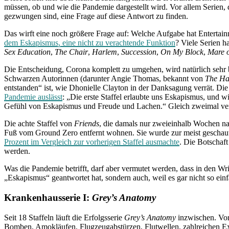
müssen, ob und wie die Pandemie dargestellt wird. Vor allem Serien, d
gezwungen sind, eine Frage auf diese Antwort zu finden.
Das wirft eine noch größere Frage auf: Welche Aufgabe hat Entertain
dem Eskapismus, eine nicht zu verachtende Funktion
? Viele Serien h
Sex Education
,
The Chair
,
Harlem
,
Succession
,
On My Block
,
Mare o
Die Entscheidung, Corona komplett zu umgehen, wird natürlich seh
Schwarzen Autorinnen (darunter Angie Thomas, bekannt von
The Ha
entstanden“ ist, wie Dhonielle Clayton in der Danksagung verrät. Die
Pandemie auslässt
: „Die erste Staffel erlaubte uns Eskapismus, und wi
Gefühl von Eskapismus und Freude und Lachen.“ Gleich zweimal ve
Die achte Staffel von
Friends
, die damals nur zweieinhalb Wochen na
Fuß vom Ground Zero entfernt wohnen. Sie wurde zur meist geschau
Prozent im Vergleich zur vorherigen Staffel ausmachte
. Die Botschaft
werden.
Was die Pandemie betrifft, darf aber vermutet werden, dass in den Wr
„Eskapismus“ geantwortet hat, sondern auch, weil es gar nicht so ein
Krankenhausserie I:
Grey’s Anatomy
Seit 18 Staffeln läuft die Erfolgsserie
Grey’s Anatomy
inzwischen. Vo
Bomben, Amokläufen, Flugzeugabstürzen, Flutwellen, zahlreichen Exp