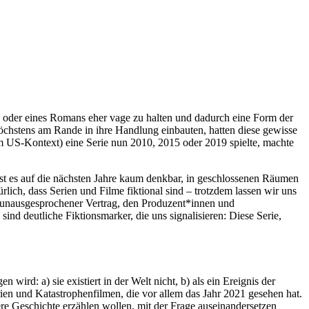
lms oder eines Romans eher vage zu halten und dadurch eine Form der
höchstens am Rande in ihre Handlung einbauten, hatten diese gewisse
im US-Kontext) eine Serie nun 2010, 2015 oder 2019 spielte, machte
 ist es auf die nächsten Jahre kaum denkbar, in geschlossenen Räumen
ich, dass Serien und Filme fiktional sind – trotzdem lassen wir uns
 Art unausgesprochener Vertrag, den Produzent*innen und
nd deutliche Fiktionsmarker, die uns signalisieren: Diese Serie,
rd: a) sie existiert in der Welt nicht, b) als ein Ereignis der
rien und Katastrophenfilmen, die vor allem das Jahr 2021 gesehen hat.
dere Geschichte erzählen wollen, mit der Frage auseinandersetzen