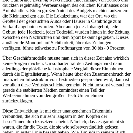
druckten regelmäßig Werbeanzeigen des örtlichen Kaufhauses oder
Autohändlers. Einen großen Anteil des Budgets machten außerdem
die Kleinanzeigen aus. Die Lokalzeitung war der Ort, wo ein
Großteil der gebrauchten Autos oder Häuser in Cambridge zum
Verkauf angeboten wurden. Aber auch jedes Jobangebot, jede
Geburt, jede Hochzeit, jeder Todesfall wurden hinten in der Zeitung
zwischen den Nachrichten und dem Sport bekannt gegeben. Dieses
annähernde Monopol auf Sichtbarkeit, über das Zeitungen
verfügten, führte teilweise zu Profitmargen von 30 bis 40 Prozent.
Über Geschäftsmodelle musste man sich in dieser Zeit also wirklich
keine Sorgen machen. Umso härter traf den Zeitungsmarkt dann
allerdings der plötzliche katastrophale Wegfall dieser Einnahmen
durch die Digitalisierung. Wenn heute über den Zusammenbruch der
finanziellen Infrastruktur von Textmedien gesprochen wird, dann ist
vor allem diese Verlustgeschichte gemeint. Nicht umsonst versuchen
gerade die etablierten Medien zumindest einen Teil der
Werbeeinnahmen von den großen Tech-Unternehmen
zurückzuklagen.
Diese Entwicklung ist mit einer unangenehmen Erkenntnis
verbunden, die sich nur sehr langsam in den Köpfen der
Leser*innen durchzusetzen scheint. Nämlich, dass es gar nicht sie
waren, die für die Texte, die sie wie selbstverständlich gelesen
haben, in erster Linie bezahlt haben. Wie Tim Wu in seinem Buch