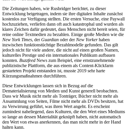
Die Zeitungen haben, wie Rusbridger berichtet, zu dieser
Entwicklung beigetragen, indem sie ihre digitalen Inhalte zunächst
kostenlos zur Verfügung stellten. Die ersten Versuche, eine Paywall
hochzuziehen, verliefen dann oft auch katastrophal und wurden als
klares Zeichen dafür gedeutet, dass Menschen nicht bereit seien, für
reine online Textmedien zu bezahlen. Einige große Medien wie die
New York Times
, der
Guardian
oder der
New Yorker
haben
inzwischen funktionstüchtige Bezahlmodelle gefunden. Das gilt
jedoch nicht für viele andere, die nicht auf einen großen Namen,
kulturelles Prestige und ein internationales Publikum aufbauen
konnten.
Buzzfeed
News zum Beispiel, eine ernstzunehmende
publizistische Plattform, die aus einem als Content-Klickfarm
gestarteten Projekt entstanden ist, musste 2019 sehr harte
Kürzungsmaßnahmen durchführen.
Diese Entwicklungen lassen sich in Bezug auf die
Dematerialisierung von Medien und Kunst generell beobachten.
Dass wir Musik nicht mehr als Tonträger, Bücher nicht mehr als
Ansammlung von Seiten, Filme nicht mehr als DVDs besitzen, hat
zu Verwirrung geführt, was ihren Wert angeht. Es erscheint
zumindest naheliegend, dass Kulturen, die den Wert eines Mediums
so lange an dessen Materialität geknüpft haben, nicht automatisch
den Wert von etwas anerkennen, das man nicht mehr in der Hand
halten kann.