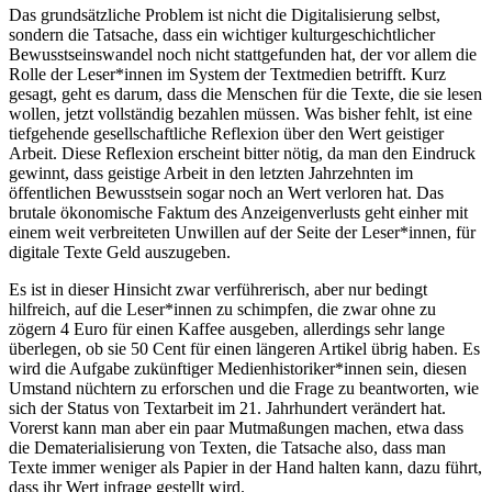
Das grundsätzliche Problem ist nicht die Digitalisierung selbst,
sondern die Tatsache, dass ein wichtiger kulturgeschichtlicher
Bewusstseinswandel noch nicht stattgefunden hat, der vor allem die
Rolle der Leser*innen im System der Textmedien betrifft. Kurz
gesagt, geht es darum, dass die Menschen für die Texte, die sie lesen
wollen, jetzt vollständig bezahlen müssen. Was bisher fehlt, ist eine
tiefgehende gesellschaftliche Reflexion über den Wert geistiger
Arbeit. Diese Reflexion erscheint bitter nötig, da man den Eindruck
gewinnt, dass geistige Arbeit in den letzten Jahrzehnten im
öffentlichen Bewusstsein sogar noch an Wert verloren hat. Das
brutale ökonomische Faktum des Anzeigenverlusts geht einher mit
einem weit verbreiteten Unwillen auf der Seite der Leser*innen, für
digitale Texte Geld auszugeben.
Es ist in dieser Hinsicht zwar verführerisch, aber nur bedingt
hilfreich, auf die Leser*innen zu schimpfen, die zwar ohne zu
zögern 4 Euro für einen Kaffee ausgeben, allerdings sehr lange
überlegen, ob sie 50 Cent für einen längeren Artikel übrig haben. Es
wird die Aufgabe zukünftiger Medienhistoriker*innen sein, diesen
Umstand nüchtern zu erforschen und die Frage zu beantworten, wie
sich der Status von Textarbeit im 21. Jahrhundert verändert hat.
Vorerst kann man aber ein paar Mutmaßungen machen, etwa dass
die Dematerialisierung von Texten, die Tatsache also, dass man
Texte immer weniger als Papier in der Hand halten kann, dazu führt,
dass ihr Wert infrage gestellt wird.