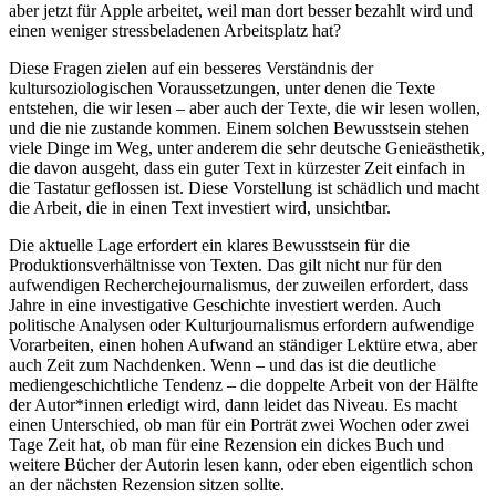
aber jetzt für Apple arbeitet, weil man dort besser bezahlt wird und
einen weniger stressbeladenen Arbeitsplatz hat?
Diese Fragen zielen auf ein besseres Verständnis der
kultursoziologischen Voraussetzungen, unter denen die Texte
entstehen, die wir lesen – aber auch der Texte, die wir lesen wollen,
und die nie zustande kommen. Einem solchen Bewusstsein stehen
viele Dinge im Weg, unter anderem die sehr deutsche Genieästhetik,
die davon ausgeht, dass ein guter Text in kürzester Zeit einfach in
die Tastatur geflossen ist. Diese Vorstellung ist schädlich und macht
die Arbeit, die in einen Text investiert wird, unsichtbar.
Die aktuelle Lage erfordert ein klares Bewusstsein für die
Produktionsverhältnisse von Texten. Das gilt nicht nur für den
aufwendigen Recherchejournalismus, der zuweilen erfordert, dass
Jahre in eine investigative Geschichte investiert werden. Auch
politische Analysen oder Kulturjournalismus erfordern aufwendige
Vorarbeiten, einen hohen Aufwand an ständiger Lektüre etwa, aber
auch Zeit zum Nachdenken. Wenn – und das ist die deutliche
mediengeschichtliche Tendenz – die doppelte Arbeit von der Hälfte
der Autor*innen erledigt wird, dann leidet das Niveau. Es macht
einen Unterschied, ob man für ein Porträt zwei Wochen oder zwei
Tage Zeit hat, ob man für eine Rezension ein dickes Buch und
weitere Bücher der Autorin lesen kann, oder eben eigentlich schon
an der nächsten Rezension sitzen sollte.