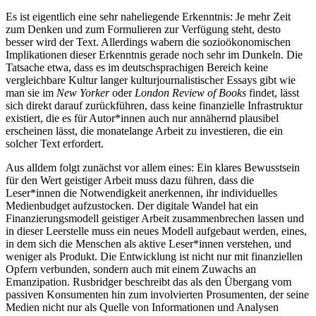
Es ist eigentlich eine sehr naheliegende Erkenntnis: Je mehr Zeit
zum Denken und zum Formulieren zur Verfügung steht, desto
besser wird der Text. Allerdings wabern die sozioökonomischen
Implikationen dieser Erkenntnis gerade noch sehr im Dunkeln. Die
Tatsache etwa, dass es im deutschsprachigen Bereich keine
vergleichbare Kultur langer kulturjournalistischer Essays gibt wie
man sie im
New Yorker
oder
London Review of Books
findet, lässt
sich direkt darauf zurückführen, dass keine finanzielle Infrastruktur
existiert, die es für Autor*innen auch nur annähernd plausibel
erscheinen lässt, die monatelange Arbeit zu investieren, die ein
solcher Text erfordert.
Aus alldem folgt zunächst vor allem eines: Ein klares Bewusstsein
für den Wert geistiger Arbeit muss dazu führen, dass die
Leser*innen die Notwendigkeit anerkennen, ihr individuelles
Medienbudget aufzustocken. Der digitale Wandel hat ein
Finanzierungsmodell geistiger Arbeit zusammenbrechen lassen und
in dieser Leerstelle muss ein neues Modell aufgebaut werden, eines,
in dem sich die Menschen als aktive Leser*innen verstehen, und
weniger als Produkt. Die Entwicklung ist nicht nur mit finanziellen
Opfern verbunden, sondern auch mit einem Zuwachs an
Emanzipation. Rusbridger beschreibt das als den Übergang vom
passiven Konsumenten hin zum involvierten Prosumenten, der seine
Medien nicht nur als Quelle von Informationen und Analysen