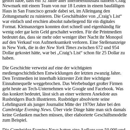
gehört habe, dass ein 52 Jahre alter Internetenthusiast namens Craig
Newmark mit einem Team von nur 18 Leuten in einem baufälligen
Haus in San Francisco gerade dabei sei, im Alleingang den
Zeitungsmarkt zu ruinieren. Die Geschäftsidee von „Craig’s List“
war einfach und erschien absolut naheliegend für ein digitales
Format. Kleinanzeigen konnten dort schnell und eigenhändig für
wenig oder gar kein Geld geschaltet werden. Für die Printmedien
bedeutet das, dass sie mehr oder weniger über Nacht ihr Monopol
auf den Verkauf von Aufmerksamkeit verloren. Eine Stellenanzeige
in New York, die in der
New York Times
zwischen 672 und 954
Dollar gekostet hätte, war bei „Craig’s List“ schon für 25 Dollar zu
haben.
Die Geschichte verweist auf eine der wichtigsten
mediengeschichtlichen Entwicklungen der letzten zwanzig Jahre.
Den Textmedien ist innerhalb kürzester Zeit ihre wichtigste
Einnahmequelle weggebrochen. Das Werbebudget großer Firmen
geht heute an Tech-Unternehmen wie Google und Facebook. Was
das konkret bedeutet, lässt sich an einer weiteren Anekdote aus
Rusbridgers Buch illustrieren. Rusbridger absolvierte seine
Lehrlingszeit als junger Journalist Mitte der 1970er Jahre bei den
Cambridge Evening News
. Über viele Dinge hätte man sich damals
keine Gedanken machen müssen, über elaborierte Geschäftsmodelle
zum Beispiel.
Die
Cambridge Evening News
hatten eine Auflage von 50.000 und