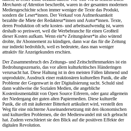
Merchants of Attention
beschreibt, waren in der gesamten modernen
Mediengeschichte schon immer weniger die Texte das Produkt,
sondern die Leser*innen. Der Verkauf von Aufmerksamkeit
bezahlte die Miete der Redakteur*innen und Autor*innen. Texte,
deren Produktion oft sehr kosten- und arbeitsaufwendig ist, waren
deshalb so preiswert, weil die Werbebranche für einen Großteil
dieser Kosten aufkam. Wenn ein*e Zeitungsleser*in also wütend
drohte, ihr Abonnement zu kündigen, dann war das für die Zeitung
nur indirekt bedrohlich, weil es bedeutete, dass man weniger
attraktiv für Anzeigekunden erschien.
Der Zusammenbruch des Zeitungs- und Zeitschriftenmarktes ist ein
Bedrohungsszenario, das vor allem kulturkritisches Händeringen
verursacht hat. Diese Haltung ist in den meisten Fällen lähmend und
unproduktiv, Ausdruck einer reaktionären kulturellen Panik, die alle
Probleme der Gegenwart in der Digitalisierung sucht. Schuld sind
dann wahlweise die Sozialen Medien, die angebliche
Kostenlosmentalität von Open Source Eiferern, oder ganz allgemein
der Niedergang der guten alten Papiermedien. Diese kulturelle
Panik, die oft mit äußerster Bitterkeit artikuliert wird, verstellt den
Weg für eine nüchterne Auseinandersetzung mit den ökonomischen
und kulturellen Problemen, die der Medienwandel mit sich gebracht
hat. Zudem verschleiert sie den Blick auf die positiven Effekte der
digitalen Revolution.