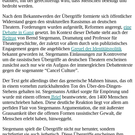
etabliert, mit der gerechtfertigt wird, dass Menschen beleidigt und
bedroht werden.
Nach dem Bekanntwerden der Übergriffe formierte sich öffentlicher
Widerstand gegen den strukturellen Rassismus an deutschen
Theatern. Forderungen wurden aufgestellt, Reformen angeregt,
eine
Debatte in Gang
gesetzt. Im Kontext dieser Debatte steht auch der
Beitrag
von Bernd Stegemann, Dramaturg und Professor für
Theatergeschichte, der zuletzt vor allem durch sein publizistisches
Engagement gegen die angeblichen
Greuel der Identitätspolitik
bekannt geworden ist. Stegemanns Einlassungen zur Kontroverse
um die rassistischen Übergriffe an deutschen Theatern erscheinen
zunächst auch nur wie ein Aufguss der immergleichen Debattentexte
gegen die sogenannte “Cancel Culture”.
Der Text geht allerdings über das generische Mahnen hinaus, das oft
in einem vornehm zurückhaltenden Ton des Über-den-Dingen-
Stehens gehalten ist. Stegemanns Artikel sorgte für Empörung und
wurde mit einem offenen
Brief
beantwortete, den 1400 Menschen
unterschrieben haben. Diese deutliche Reaktion liegt vor allem am
perfiden Flair von Stegemanns Argumentation, die mit äußerster
Grausamkeit über die offenen Formen rassistischer Gewalt, die
Menschen erlebt haben, hinweggeht
.
Stegemann spielt die Übergriffe nicht nur herunter, sondern
rechtfertigt sie auch ästhetisch. Diese Übergriffe erscheinen ihm