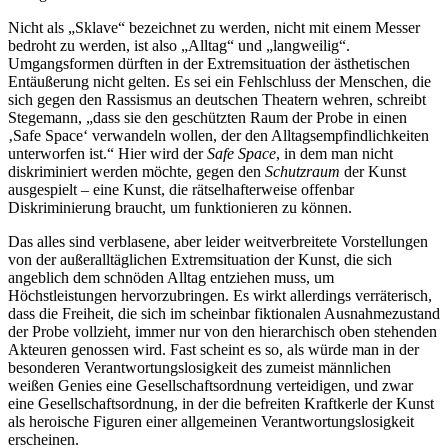
Nicht als „Sklave“ bezeichnet zu werden, nicht mit einem Messer
bedroht zu werden, ist also „Alltag“ und „langweilig“.
Umgangsformen dürften in der Extremsituation der ästhetischen
Entäußerung nicht gelten. Es sei ein Fehlschluss der Menschen, die
sich gegen den Rassismus an deutschen Theatern wehren, schreibt
Stegemann, „dass sie den geschützten Raum der Probe in einen
‚Safe Space‘ verwandeln wollen, der den Alltagsempfindlichkeiten
unterworfen ist.“ Hier wird der
Safe Space
, in dem man nicht
diskriminiert werden möchte, gegen den
Schutzraum
der Kunst
ausgespielt – eine Kunst, die rätselhafterweise offenbar
Diskriminierung braucht, um funktionieren zu können.
Das alles sind verblasene, aber leider weitverbreitete Vorstellungen
von der außeralltäglichen Extremsituation der Kunst, die sich
angeblich dem schnöden Alltag entziehen muss, um
Höchstleistungen hervorzubringen. Es wirkt allerdings verräterisch,
dass die Freiheit, die sich im scheinbar fiktionalen Ausnahmezustand
der Probe vollzieht, immer nur von den hierarchisch oben stehenden
Akteuren genossen wird. Fast scheint es so, als würde man in der
besonderen Verantwortungslosigkeit des zumeist männlichen
weißen Genies eine Gesellschaftsordnung verteidigen, und zwar
eine Gesellschaftsordnung, in der die befreiten Kraftkerle der Kunst
als heroische Figuren einer allgemeinen Verantwortungslosigkeit
erscheinen.