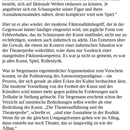
besteht, sich auf fiktionale Welten einlassen zu können. Je
angstfreier sich ein Schauspieler seiner Figur und ihren
Ausnahmezuständen nähert, desto komplexer wird sein Spiel.“
Hier ist er also wieder, der moderne Fiktionalitätsbegriff, der in der
Gegenwart immer häufiger eingesetzt wird, um jegliche Form von
Fehlverhalten, das im Schutzraum der Kunst stattfindet, nicht nur zu
rechtfertigen, sondern auch ästhetisch zu adeln. Das Entsetzen über
die Gewalt, die einem im Kontext einer ästhetischen Situation wie
der Theaterprobe widerfährt, wäre dann nur Ausdruck einer
mangelnden Fiktionskompetenz. Es war ja nicht so gemeint, es war
ja alles Kunst, Spiel, Rollenlyrik.
Was in Stegemanns eigentümlicher Argumentation zum Vorschein
kommt, ist die Politisierung des Autonomieparadigmas – ein
Prozess, der sich gerade an allen Ecken der Kultur beobachten lässt.
Die moderne Vorstellung von der Freiheit der Kunst und des
Künstlers wird immer mehr gegen politische Forderungen nach
Teilhabe in Stellung gebracht. Für Stegemann erscheint schon der
Verzicht auf rassistische Bedrohungen selbst wieder als eine
Bedrohung der Kunst. „Die Theateraufführung und die
Theaterprobe“, schreibt er, „sind eine Ausnahme in der Realität.
Wenn für sie die gleichen Umgangsformen gelten wie im Alltag,
dann entsteht nur noch Theater, das so langweilig ist wie der
Alltag.“