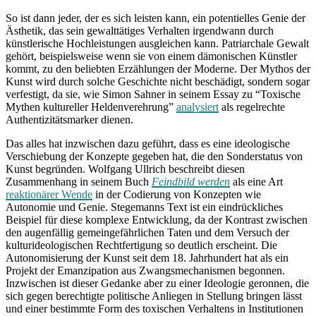
So ist dann jeder, der es sich leisten kann, ein potentielles Genie der
Ästhetik, das sein gewalttätiges Verhalten irgendwann durch
künstlerische Hochleistungen ausgleichen kann. Patriarchale Gewalt
gehört, beispielsweise wenn sie von einem dämonischen Künstler
kommt, zu den beliebten Erzählungen der Moderne. Der Mythos der
Kunst wird durch solche Geschichte nicht beschädigt, sondern sogar
verfestigt, da sie, wie Simon Sahner in seinem Essay zu “Toxische
Mythen kultureller Heldenverehrung”
analysiert
als regelrechte
Authentizitätsmarker dienen.
Das alles hat inzwischen dazu geführt, dass es eine ideologische
Verschiebung der Konzepte gegeben hat, die den Sonderstatus von
Kunst begründen. Wolfgang Ullrich beschreibt diesen
Zusammenhang in seinem Buch
Feindbild werden
als eine Art
reaktionärer Wende
in der Codierung von Konzepten wie
Autonomie und Genie. Stegemanns Text ist ein eindrückliches
Beispiel für diese komplexe Entwicklung, da der Kontrast zwischen
den augenfällig gemeingefährlichen Taten und dem Versuch der
kulturideologischen Rechtfertigung so deutlich erscheint. Die
Autonomisierung der Kunst seit dem 18. Jahrhundert hat als ein
Projekt der Emanzipation aus Zwangsmechanismen begonnen.
Inzwischen ist dieser Gedanke aber zu einer Ideologie geronnen, die
sich gegen berechtigte politische Anliegen in Stellung bringen lässt
und einer bestimmte Form des toxischen Verhaltens in Institutionen