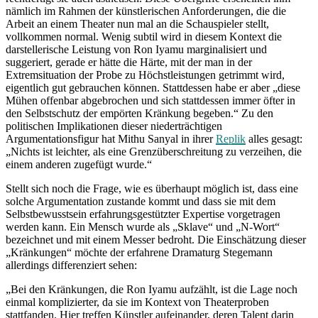
nämlich im Rahmen der künstlerischen Anforderungen, die die
Arbeit an einem Theater nun mal an die Schauspieler stellt,
vollkommen normal. Wenig subtil wird in diesem Kontext die
darstellerische Leistung von Ron Iyamu marginalisiert und
suggeriert, gerade er hätte die Härte, mit der man in der
Extremsituation der Probe zu Höchstleistungen getrimmt wird,
eigentlich gut gebrauchen können. Stattdessen habe er aber „diese
Mühen offenbar abgebrochen und sich stattdessen immer öfter in
den Selbstschutz der empörten Kränkung begeben.“ Zu den
politischen Implikationen dieser niederträchtigen
Argumentationsfigur hat Mithu Sanyal in ihrer
Replik
alles gesagt:
„Nichts ist leichter, als eine Grenzüberschreitung zu verzeihen, die
einem anderen zugefügt wurde.“
Stellt sich noch die Frage, wie es überhaupt möglich ist, dass eine
solche Argumentation zustande kommt und dass sie mit dem
Selbstbewusstsein erfahrungsgestützter Expertise vorgetragen
werden kann. Ein Mensch wurde als „Sklave“ und „N-Wort“
bezeichnet und mit einem Messer bedroht. Die Einschätzung dieser
„Kränkungen“ möchte der erfahrene Dramaturg Stegemann
allerdings differenziert sehen:
„Bei den Kränkungen, die Ron Iyamu aufzählt, ist die Lage noch
einmal komplizierter, da sie im Kontext von Theaterproben
stattfanden. Hier treffen Künstler aufeinander, deren Talent darin