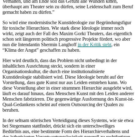
Verhalten, und am Ende soll das Gefühl alle Wunden kitten,
überhaupt am Theater sein zu dürfen, seine Leidenschaft zum Beruf
gemacht haben zu dürfen.”
So wird eine modernistische Kunstideologie zur Begründungsfigur
für toxische Hierarchien. Wie stark diese Ideologie immer noch
wirkt, zeigt auch der Fall des Maxim Gorki Theaters, das eigentlich
schon seit längerem politisch progressive Projekte fördert, wo aber
nun die Intendantin Shermin Langhoff
in der Kritik steht
, ein
“Klima der Angst” geschaffen zu haben.
Hier wird deutlich, dass das Problem nicht unbedingt in der
inhaltlichen Ausrichtung steckt, sondern in einer
Organisationskultur, die durch eine institutionalisierte
Kunstideologie stabilisiert wird. Diese Ideologie beruht auf der
Vorstellung, dass gute Kunst nur aus Leiden entstehen kann. Wo
diese Vorstellung aber in einer strammen Hierarchie ausgelebt wird,
läuft es darauf hinaus, dass Menschen Kunst mit den Leiden anderer
Menschen fabrizieren. Die gegenwärtige Ausformung des Kunst-ist-
Qual-Gedankens scheint auf einem Outsourcing der Qualen zu
beruhen.
In der seltsam störrischen Verteidigung dieses Systems, wie sie etwa
bei Stegemann stattfindet, drückt sich ein unterschwelliges
Bedürfnis aus, eine bestimmte Form des Hierarchieverhaltens und
der ästhetisierten Verantwortungslosigkeit generell zu rechtfertigen.