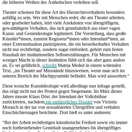
die höheren Weihen des Ästhetischen verleihen soll.
Theater scheinen für diese Art des Hierarchieverhaltens besonders
anfällig zu sein. Wer mit Menschen redet, die am Theater arbeiten,
oder gearbeitet haben, hört viele Anekdoten von übergriffigem,
gewalttätigem Verhalten, das sich grundsätzlich aus einer vagen
Kunst- und Genieideologie legitimiert. Die Vorstellung, dass große
Künstler*innen, zumeist Regisseur*innen oder Intendant*inen, an
einer Extremsituation partizipieren, die ein berserkerhaftes Verhalten
nicht nur rechtfertigt, sondern sogar einfordert, gehört zum festen
Haushalt der institutionellen Selbsterzählungen. Für Menschen mit
weniger Macht in dieser Institution fühlt sich das aber ganz anders
an. Es sei gefährlich,
schreibt
Mateja
Meded in einem wütenden
Text,
„im Theater auf Missstände hinzuweisen, wenn man sich im
unteren Bereich der Machtpyramide befindet. Man wird aussortiert.“
Diese toxische Kunstideologie wird allerdings nun infrage gestellt,
das zeigt nicht nur der Protest gegen Stegemann. Im März dieses
Jahres musste Klaus Dörr, der Intendant der Volksbühne
zurücktreten, nachdem
ein umfängliches Dossier
von Victoria
Morasch in der taz von sexualisierten Übergriffen und verbalen
Einschüchterungen berichtete. Dort hieß es unter anderem:
“Bei der Arbeit rechtfertigen künstlerische Freiheit sowie ein immer
noch fortbestehender Geniekult unangenehmes bis übergriffiges