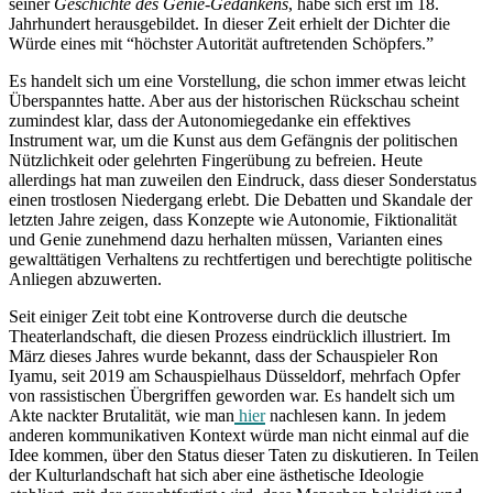
seiner
Geschichte des Genie-Gedankens
, habe sich erst im 18.
Jahrhundert herausgebildet. In dieser Zeit erhielt der Dichter die
Würde eines mit “höchster Autorität auftretenden Schöpfers.”
Es handelt sich um eine Vorstellung, die schon immer etwas leicht
Überspanntes hatte. Aber aus der historischen Rückschau scheint
zumindest klar, dass der Autonomiegedanke ein effektives
Instrument war, um die Kunst aus dem Gefängnis der politischen
Nützlichkeit oder gelehrten Fingerübung zu befreien. Heute
allerdings hat man zuweilen den Eindruck, dass dieser Sonderstatus
einen trostlosen Niedergang erlebt. Die Debatten und Skandale der
letzten Jahre zeigen, dass Konzepte wie Autonomie, Fiktionalität
und Genie zunehmend dazu herhalten müssen, Varianten eines
gewalttätigen Verhaltens zu rechtfertigen und berechtigte politische
Anliegen abzuwerten.
Seit einiger Zeit tobt eine Kontroverse durch die deutsche
Theaterlandschaft, die diesen Prozess eindrücklich illustriert. Im
März dieses Jahres wurde bekannt, dass der Schauspieler Ron
Iyamu, seit 2019 am Schauspielhaus Düsseldorf, mehrfach Opfer
von rassistischen Übergriffen geworden war. Es handelt sich um
Akte nackter Brutalität, wie man
hier
nachlesen kann. In jedem
anderen kommunikativen Kontext würde man nicht einmal auf die
Idee kommen, über den Status dieser Taten zu diskutieren. In Teilen
der Kulturlandschaft hat sich aber eine ästhetische Ideologie